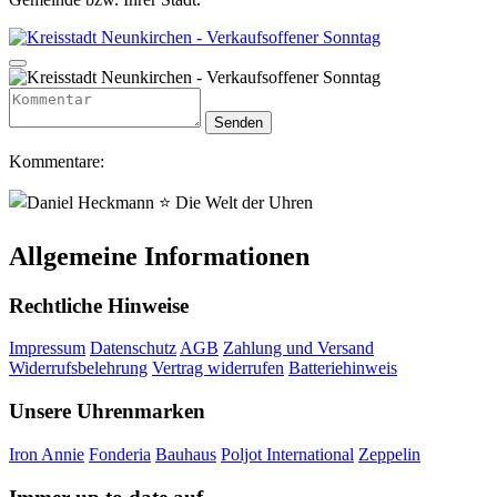
Kommentare:
Allgemeine Informationen
Rechtliche Hinweise
Impressum
Datenschutz
AGB
Zahlung und Versand
Widerrufsbelehrung
Vertrag widerrufen
Batteriehinweis
Unsere Uhrenmarken
Iron Annie
Fonderia
Bauhaus
Poljot International
Zeppelin