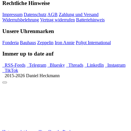
Rechtliche Hinweise
Impressum
Datenschutz
AGB
Zahlung und Versand
Widerrufsbelehrung
Vertrag widerrufen
Batteriehinweis
Unsere Uhrenmarken
Fonderia
Bauhaus
Zeppelin
Iron Annie
Poljot International
Immer up to date auf
RSS-Feeds
Telegram
Bluesky
Threads
LinkedIn
Instagram
TikTok
2015-2026 Daniel Heckmann