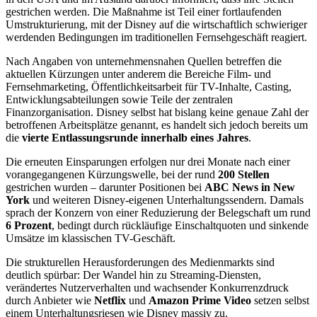
gestrichen werden. Die Maßnahme ist Teil einer fortlaufenden
Umstrukturierung, mit der Disney auf die wirtschaftlich schwieriger
werdenden Bedingungen im traditionellen Fernsehgeschäft reagiert.
Nach Angaben von unternehmensnahen Quellen betreffen die
aktuellen Kürzungen unter anderem die Bereiche Film- und
Fernsehmarketing, Öffentlichkeitsarbeit für TV-Inhalte, Casting,
Entwicklungsabteilungen sowie Teile der zentralen
Finanzorganisation. Disney selbst hat bislang keine genaue Zahl der
betroffenen Arbeitsplätze genannt, es handelt sich jedoch bereits um
die
vierte Entlassungsrunde innerhalb eines Jahres
.
Die erneuten Einsparungen erfolgen nur drei Monate nach einer
vorangegangenen Kürzungswelle, bei der rund
200 Stellen
gestrichen wurden – darunter Positionen bei
ABC News in New
York
und weiteren Disney-eigenen Unterhaltungssendern. Damals
sprach der Konzern von einer Reduzierung der Belegschaft um rund
6 Prozent
, bedingt durch rückläufige Einschaltquoten und sinkende
Umsätze im klassischen TV-Geschäft.
Die strukturellen Herausforderungen des Medienmarkts sind
deutlich spürbar: Der Wandel hin zu Streaming-Diensten,
verändertes Nutzerverhalten und wachsender Konkurrenzdruck
durch Anbieter wie
Netflix
und
Amazon Prime Video
setzen selbst
einem Unterhaltungsriesen wie Disney massiv zu.