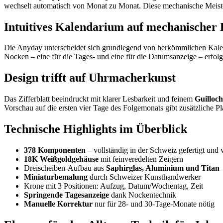
wechselt automatisch von Monat zu Monat. Diese mechanische Meister
Intuitives Kalendarium auf mechanischer 
Die Anyday unterscheidet sich grundlegend von herkömmlichen Kalend
Nocken – eine für die Tages- und eine für die Datumsanzeige – erfolgt
Design trifft auf Uhrmacherkunst
Das Zifferblatt beeindruckt mit klarer Lesbarkeit und feinem
Guilloc
Vorschau auf die ersten vier Tage des Folgemonats gibt zusätzliche Pl
Technische Highlights im Überblick
378 Komponenten
– vollständig in der Schweiz gefertigt und
18K Weißgoldgehäuse
mit feinveredelten Zeigern
Dreischeiben-Aufbau aus
Saphirglas, Aluminium und Titan
Miniaturbemalung
durch Schweizer Kunsthandwerker
Krone mit 3 Positionen: Aufzug, Datum/Wochentag, Zeit
Springende Tagesanzeige
dank Nockentechnik
Manuelle Korrektur
nur für 28- und 30-Tage-Monate nötig