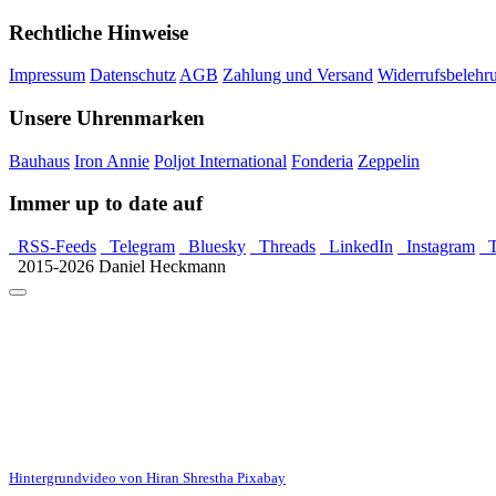
Rechtliche Hinweise
Impressum
Datenschutz
AGB
Zahlung und Versand
Widerrufsbelehr
Unsere Uhrenmarken
Bauhaus
Iron Annie
Poljot International
Fonderia
Zeppelin
Immer up to date auf
RSS-Feeds
Telegram
Bluesky
Threads
LinkedIn
Instagram
T
2015-2026 Daniel Heckmann
Hintergrundvideo von Hiran Shrestha Pixabay